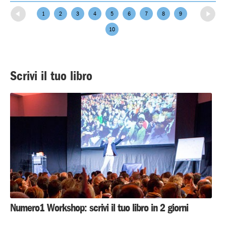
←
Messaggi più recenti
Messaggi più vecchi
→
1
2
3
4
5
6
7
8
9
10
Scrivi il tuo libro
Numero1 Workshop: scrivi il tuo libro in 2 giorni