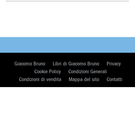
Giacomo Bruno
Libri di Giacomo Bruno
Privacy
Cookie Policy
Condizioni Generali
Condizioni di vendita
Mappa del sito
Contatti
©BRUNO EDITORE SRL - Via Nizza 53 - 00198 Roma
PI 01880121007 - Reg. Imprese di Roma n.07824500586 -
REA n.632122 - Trib. Roma n.69/2021 del 20/04/2021 -
Cap. Soc. € 100.000 i.v.