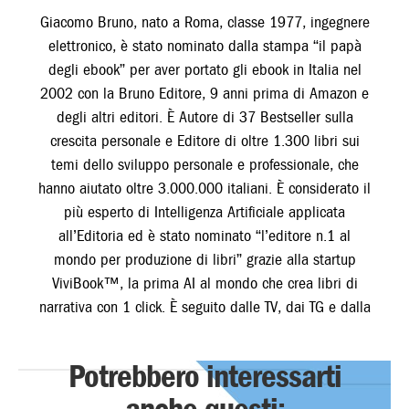
Giacomo Bruno, nato a Roma, classe 1977, ingegnere
elettronico, è stato nominato dalla stampa “il papà
degli ebook” per aver portato gli ebook in Italia nel
2002 con la Bruno Editore, 9 anni prima di Amazon e
degli altri editori. È Autore di 37 Bestseller sulla
crescita personale e Editore di oltre 1.300 libri sui
temi dello sviluppo personale e professionale, che
hanno aiutato oltre 3.000.000 italiani. È considerato il
più esperto di Intelligenza Artificiale applicata
all’Editoria ed è stato nominato “l’editore n.1 al
mondo per produzione di libri” grazie alla startup
ViviBook™, la prima AI al mondo che crea libri di
narrativa con 1 click. È seguito dalle TV, dai TG e dalla
stampa nazionale. Aiuta Imprenditori e Professionisti a
costruire il proprio Personal Brand per aumentare
Potrebbero interessarti
Autorevolezza, Visibilità e Fatturato scrivendo un Libro
con la propria Storia Professionale. Info su: