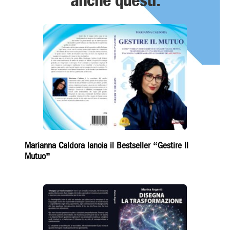
anche questi:
https://www.brunoeditore.it
Marianna Caldora lancia il Bestseller “Gestire Il
Mutuo”