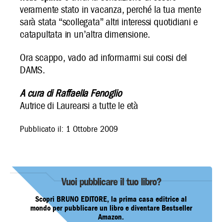
veramente stato in vacanza, perché la tua mente
sarà stata “scollegata” altri interessi quotidiani e
catapultata in un’altra dimensione.
Ora scappo, vado ad informarmi sui corsi del
DAMS.
A cura di Raffaella Fenoglio
Autrice di
Laurearsi a tutte le età
Pubblicato il: 1 Ottobre 2009
Vuoi pubblicare il tuo libro?
Scopri BRUNO EDITORE, la prima casa editrice al
mondo per pubblicare un libro e diventare Bestseller
Amazon.