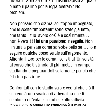
divora il “Sole 24 ore”? Un fisioterapista al quale
è nato il pallino per la regia teatrale? No
problem.
Non pensare che oramai sei troppo impegnato,
che le scelte “importanti” sono state già fatte,
che tanto il tuo lavoro così è e così rimarrà …
non è vero!!!
Hai una passione: inseguila
. Non
limitarti a pensare come sarebbe bello se … o a
seguire qualche corso serale sull’argomento.
Affronta il toro per le corna, iscriviti all’Università
al corso che ti stimola di più, mettiti in campo,
studiando e preparandoti seriamente per ciò che
è la tua passione.
Confrontati con lo studio vero e vedrai che ciò ti
scatenerà una scarica di adrenalina che ti
sembrerà di “volare” in tutte le altre attività
giornaliere.
Seguire un’attitudine è il miglior